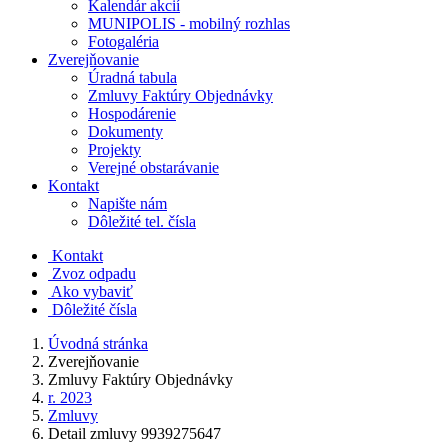
Kalendár akcií
MUNIPOLIS - mobilný rozhlas
Fotogaléria
Zverejňovanie
Úradná tabula
Zmluvy Faktúry Objednávky
Hospodárenie
Dokumenty
Projekty
Verejné obstarávanie
Kontakt
Napište nám
Dôležité tel. čísla
Kontakt
Zvoz odpadu
Ako vybaviť
Dôležité čísla
Úvodná stránka
Zverejňovanie
Zmluvy Faktúry Objednávky
r. 2023
Zmluvy
Detail zmluvy 9939275647