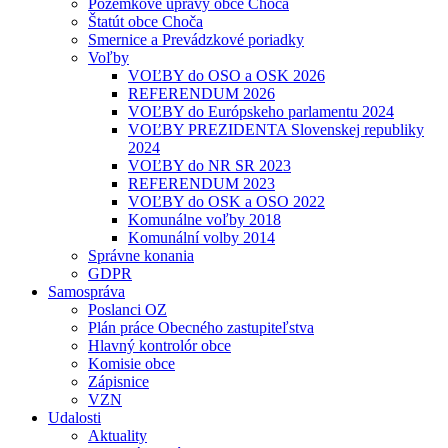
Pozemkové úpravy obce Choča
Štatút obce Choča
Smernice a Prevádzkové poriadky
Voľby
VOĽBY do OSO a OSK 2026
REFERENDUM 2026
VOĽBY do Európskeho parlamentu 2024
VOĽBY PREZIDENTA Slovenskej republiky
2024
VOĽBY do NR SR 2023
REFERENDUM 2023
VOĽBY do OSK a OSO 2022
Komunálne voľby 2018
Komunální volby 2014
Správne konania
GDPR
Samospráva
Poslanci OZ
Plán práce Obecného zastupiteľstva
Hlavný kontrolór obce
Komisie obce
Zápisnice
VZN
Udalosti
Aktuality