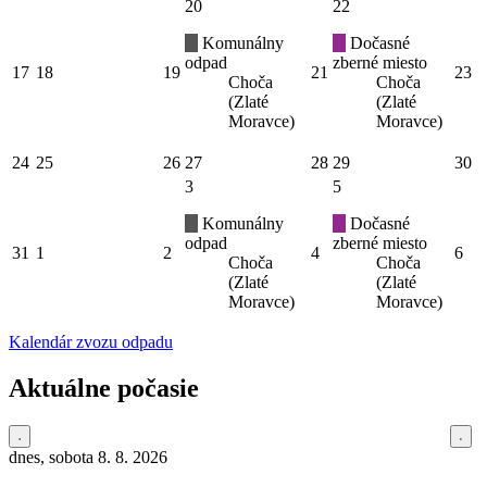
20
22
Komunálny
Dočasné
odpad
zberné miesto
17
18
19
21
23
Choča
Choča
(Zlaté
(Zlaté
Moravce)
Moravce)
24
25
26
27
28
29
30
3
5
Komunálny
Dočasné
odpad
zberné miesto
31
1
2
4
6
Choča
Choča
(Zlaté
(Zlaté
Moravce)
Moravce)
Kalendár zvozu odpadu
Aktuálne počasie
dnes, sobota 8. 8. 2026