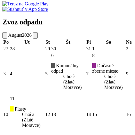
Zvoz odpadu
August
2026
Po
Ut
St
Št
Pi
So
Ne
27
28
29
30
31
1
2
6
8
Komunálny
Dočasné
odpad
zberné miesto
3
4
5
7
9
Choča
Choča
(Zlaté
(Zlaté
Moravce)
Moravce)
11
Plasty
10
Choča
12
13
14
15
16
(Zlaté
Moravce)