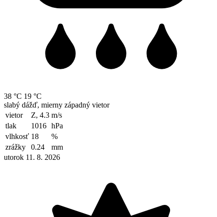
38 °C
19 °C
slabý dážď, mierny západný vietor
vietor
Z, 4.3
m/s
tlak
1016
hPa
vlhkosť
18
%
zrážky
0.24
mm
utorok 11. 8. 2026