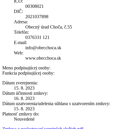
IČO:
00308021
DIČ:
2021037898
Adresa:
Obecný úrad Choča, č.55
Telefón:
0376331 121
E-mail:
info@obecchoca.sk
Web:
www.obecchoca.sk
Meno podpisujúcej osoby:
Funkcia podpisujúcej osoby:
Dátum zverejnenia:
15. 8. 2023
Dátum účinnosti zmluvy:
16. 8. 2023
Dátum uzatvorenia/udelenia súhlasu s uzatvorením zmluvy:
15. 8. 2023
Platnosť zmluvy do:
Neuvedené
Zmluva o poskytovaní verejných služieb.pdf