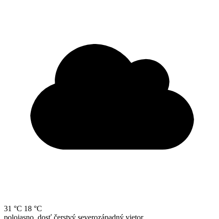
31 °C
18 °C
polojasno, dosť čerstvý severozápadný vietor