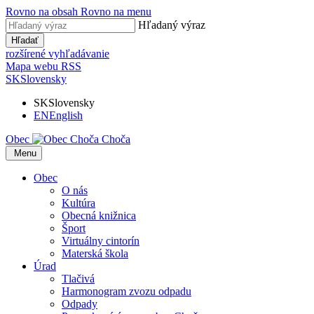
Rovno na obsah
Rovno na menu
Hľadaný výraz
Hľadať
rozšírené vyhľadávanie
Mapa webu
RSS
SK
Slovensky
SK
Slovensky
EN
English
Obec
Choča
​​
Menu
Obec
O nás
Kultúra
Obecná knižnica
Šport
Virtuálny cintorín
Materská škola
Úrad
Tlačivá
Harmonogram zvozu odpadu
Odpady