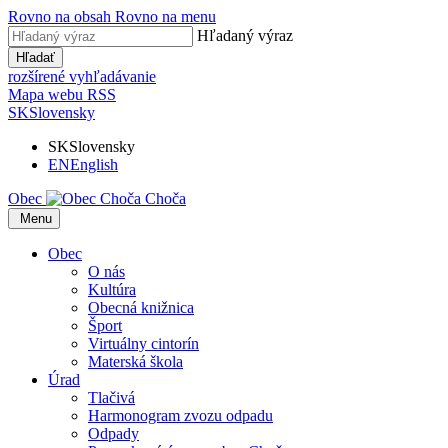
Rovno na obsah
Rovno na menu
Hľadaný výraz
Hľadať
rozšírené vyhľadávanie
Mapa webu
RSS
SK
Slovensky
SK
Slovensky
EN
English
Obec
Choča
​​
Menu
Obec
O nás
Kultúra
Obecná knižnica
Šport
Virtuálny cintorín
Materská škola
Úrad
Tlačivá
Harmonogram zvozu odpadu
Odpady