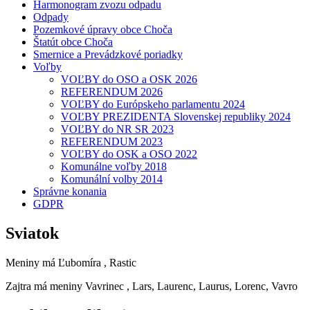
Harmonogram zvozu odpadu
Odpady
Pozemkové úpravy obce Choča
Štatút obce Choča
Smernice a Prevádzkové poriadky
Voľby
VOĽBY do OSO a OSK 2026
REFERENDUM 2026
VOĽBY do Európskeho parlamentu 2024
VOĽBY PREZIDENTA Slovenskej republiky 2024
VOĽBY do NR SR 2023
REFERENDUM 2023
VOĽBY do OSK a OSO 2022
Komunálne voľby 2018
Komunální volby 2014
Správne konania
GDPR
Sviatok
Meniny má
Ľubomíra
, Rastic
Zajtra má meniny
Vavrinec
, Lars, Laurenc, Laurus, Lorenc, Vavro