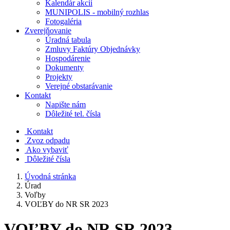
Kalendár akcií
MUNIPOLIS - mobilný rozhlas
Fotogaléria
Zverejňovanie
Úradná tabula
Zmluvy Faktúry Objednávky
Hospodárenie
Dokumenty
Projekty
Verejné obstarávanie
Kontakt
Napište nám
Dôležité tel. čísla
Kontakt
Zvoz odpadu
Ako vybaviť
Dôležité čísla
Úvodná stránka
Úrad
Voľby
VOĽBY do NR SR 2023
VOĽBY do NR SR 2023