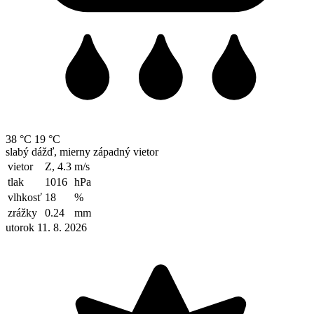
38 °C
19 °C
slabý dážď, mierny západný vietor
vietor
Z, 4.3
m/s
tlak
1016
hPa
vlhkosť
18
%
zrážky
0.24
mm
utorok 11. 8. 2026