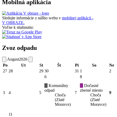
Mobilná aplikácia
Sledujte informácie z nášho webu v
mobilnej aplikácii -
V OBRAZE.
Voľne k stiahnutiu:
Zvoz odpadu
August
2026
Po
Ut
St
Št
Pi
So
Ne
27
28
29
30
31
1
2
6
8
Komunálny
Dočasné
odpad
zberné miesto
3
4
5
7
9
Choča
Choča
(Zlaté
(Zlaté
Moravce)
Moravce)
11