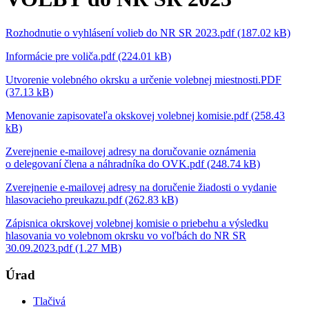
Rozhodnutie o vyhlásení volieb do NR SR 2023.pdf (187.02 kB)
Informácie pre voliča.pdf (224.01 kB)
Utvorenie volebného okrsku a určenie volebnej miestnosti.PDF
(37.13 kB)
Menovanie zapisovateľa okskovej volebnej komisie.pdf (258.43
kB)
Zverejnenie e-mailovej adresy na doručovanie oznámenia
o delegovaní člena a náhradníka do OVK.pdf (248.74 kB)
Zverejnenie e-mailovej adresy na doručenie žiadosti o vydanie
hlasovacieho preukazu.pdf (262.83 kB)
Zápisnica okrskovej volebnej komisie o priebehu a výsledku
hlasovania vo volebnom okrsku vo voľbách do NR SR
30.09.2023.pdf (1.27 MB)
Úrad
Tlačivá