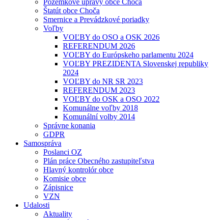
Pozemkové úpravy obce Choča
Štatút obce Choča
Smernice a Prevádzkové poriadky
Voľby
VOĽBY do OSO a OSK 2026
REFERENDUM 2026
VOĽBY do Európskeho parlamentu 2024
VOĽBY PREZIDENTA Slovenskej republiky
2024
VOĽBY do NR SR 2023
REFERENDUM 2023
VOĽBY do OSK a OSO 2022
Komunálne voľby 2018
Komunální volby 2014
Správne konania
GDPR
Samospráva
Poslanci OZ
Plán práce Obecného zastupiteľstva
Hlavný kontrolór obce
Komisie obce
Zápisnice
VZN
Udalosti
Aktuality