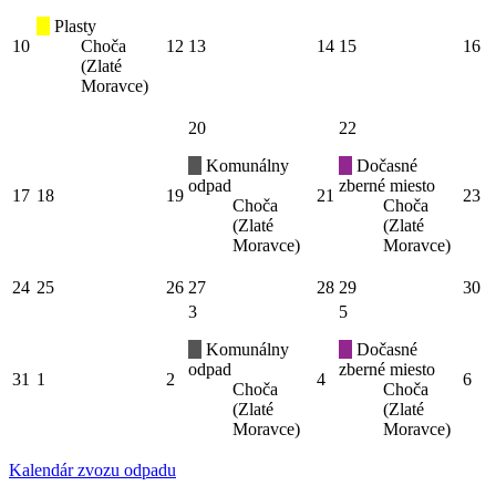
Plasty
10
Choča
12
13
14
15
16
(Zlaté
Moravce)
20
22
Komunálny
Dočasné
odpad
zberné miesto
17
18
19
21
23
Choča
Choča
(Zlaté
(Zlaté
Moravce)
Moravce)
24
25
26
27
28
29
30
3
5
Komunálny
Dočasné
odpad
zberné miesto
31
1
2
4
6
Choča
Choča
(Zlaté
(Zlaté
Moravce)
Moravce)
Kalendár zvozu odpadu