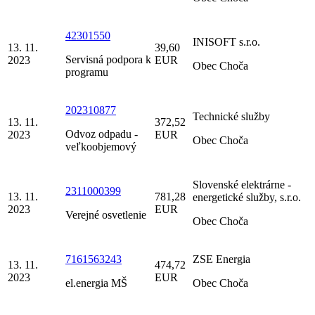
42301550
INISOFT s.r.o.
13. 11.
39,60
Servisná podpora k
2023
EUR
Obec Choča
programu
202310877
Technické služby
13. 11.
372,52
Odvoz odpadu -
2023
EUR
Obec Choča
veľkoobjemový
Slovenské elektrárne -
2311000399
13. 11.
781,28
energetické služby, s.r.o.
2023
EUR
Verejné osvetlenie
Obec Choča
7161563243
ZSE Energia
13. 11.
474,72
2023
EUR
el.energia MŠ
Obec Choča