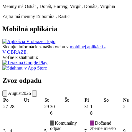
Meniny má
Oskár
, Donát, Hartvig, Virgín, Donáta, Virgínia
Zajtra má meniny
Ľubomíra
, Rastic
Mobilná aplikácia
Sledujte informácie z nášho webu v
mobilnej aplikácii -
V OBRAZE.
Voľne k stiahnutiu:
Zvoz odpadu
August
2026
Po
Ut
St
Št
Pi
So
Ne
27
28
29
30
31
1
2
6
8
Komunálny
Dočasné
odpad
zberné miesto
3
4
5
7
9