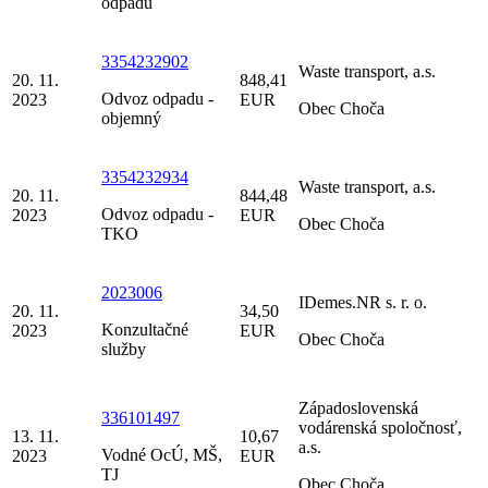
odpadu
3354232902
Waste transport, a.s.
20. 11.
848,41
Odvoz odpadu -
2023
EUR
Obec Choča
objemný
3354232934
Waste transport, a.s.
20. 11.
844,48
Odvoz odpadu -
2023
EUR
Obec Choča
TKO
2023006
IDemes.NR s. r. o.
20. 11.
34,50
Konzultačné
2023
EUR
Obec Choča
služby
Západoslovenská
336101497
vodárenská spoločnosť,
13. 11.
10,67
a.s.
Vodné OcÚ, MŠ,
2023
EUR
TJ
Obec Choča