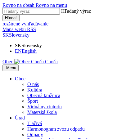
Rovno na obsah
Rovno na menu
Hľadaný výraz
Hľadať
rozšírené vyhľadávanie
Mapa webu
RSS
SK
Slovensky
SK
Slovensky
EN
English
Obec
Choča
​​
Menu
Obec
O nás
Kultúra
Obecná knižnica
Šport
Virtuálny cintorín
Materská škola
Úrad
Tlačivá
Harmonogram zvozu odpadu
Odpady