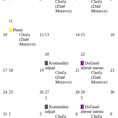
Choča
Choča
(Zlaté
(Zlaté
Moravce)
Moravce)
11
Plasty
10
Choča
12
13
14
15
16
(Zlaté
Moravce)
20
22
Komunálny
Dočasné
odpad
zberné miesto
17
18
19
21
23
Choča
Choča
(Zlaté
(Zlaté
Moravce)
Moravce)
24
25
26
27
28
29
30
3
5
Komunálny
Dočasné
odpad
zberné miesto
31
1
2
4
6
Choča
Choča