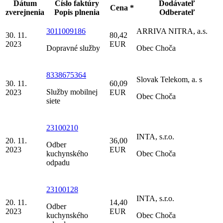
Dátum
Číslo faktúry
Dodávateľ
Cena *
zverejnenia
Popis plnenia
Odberateľ
3011009186
ARRIVA NITRA, a.s.
30. 11.
80,42
2023
EUR
Dopravné služby
Obec Choča
8338675364
Slovak Telekom, a. s
30. 11.
60,09
Služby mobilnej
2023
EUR
Obec Choča
siete
23100210
INTA, s.r.o.
20. 11.
36,00
Odber
2023
EUR
kuchynského
Obec Choča
odpadu
23100128
INTA, s.r.o.
20. 11.
14,40
Odber
2023
EUR
kuchynského
Obec Choča