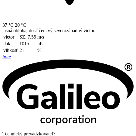
37 °C
20 °C
jasná obloha, dosť čerstvý severozápadný vietor
vietor
SZ, 7.55
m/s
tlak
1015
hPa
vlhkosť
21
%
hore
Technický prevádzkovateľ: