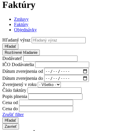
Faktúry
Zmluvy
Faktúry
Objednávky
Hľadaný výraz
Hľadať
Rozšírené hľadanie
Dodávateľ
IČO Dodávatelia
Dátum zverejnenia od
Dátum zverejnenia do
Zverejnený v roku
Číslo faktúry
Popis plnenia
Cena od
Cena do
Zrušiť filter
Zavrieť