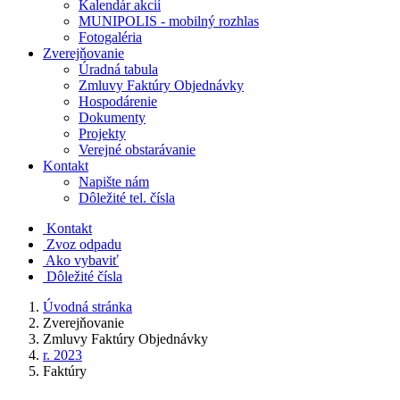
Kalendár akcií
MUNIPOLIS - mobilný rozhlas
Fotogaléria
Zverejňovanie
Úradná tabula
Zmluvy Faktúry Objednávky
Hospodárenie
Dokumenty
Projekty
Verejné obstarávanie
Kontakt
Napište nám
Dôležité tel. čísla
Kontakt
Zvoz odpadu
Ako vybaviť
Dôležité čísla
Úvodná stránka
Zverejňovanie
Zmluvy Faktúry Objednávky
r. 2023
Faktúry