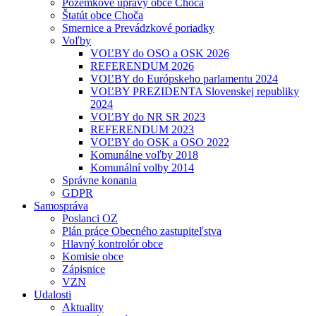
Pozemkové úpravy obce Choča
Štatút obce Choča
Smernice a Prevádzkové poriadky
Voľby
VOĽBY do OSO a OSK 2026
REFERENDUM 2026
VOĽBY do Európskeho parlamentu 2024
VOĽBY PREZIDENTA Slovenskej republiky
2024
VOĽBY do NR SR 2023
REFERENDUM 2023
VOĽBY do OSK a OSO 2022
Komunálne voľby 2018
Komunální volby 2014
Správne konania
GDPR
Samospráva
Poslanci OZ
Plán práce Obecného zastupiteľstva
Hlavný kontrolór obce
Komisie obce
Zápisnice
VZN
Udalosti
Aktuality