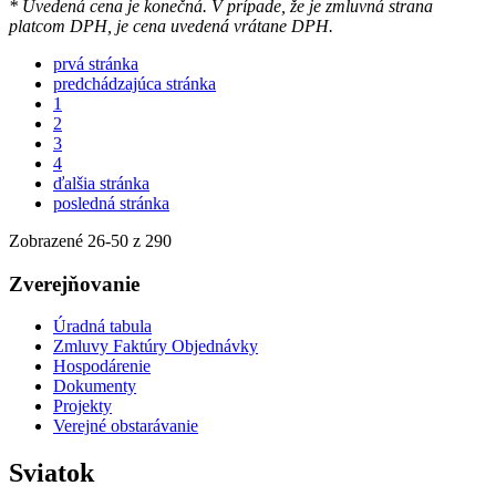
* Uvedená cena je konečná. V prípade, že je zmluvná strana
platcom DPH, je cena uvedená vrátane DPH.
prvá stránka
predchádzajúca stránka
1
2
3
4
ďalšia stránka
posledná stránka
Zobrazené
26
-
50
z 290
Zverejňovanie
Úradná tabula
Zmluvy Faktúry Objednávky
Hospodárenie
Dokumenty
Projekty
Verejné obstarávanie
Sviatok