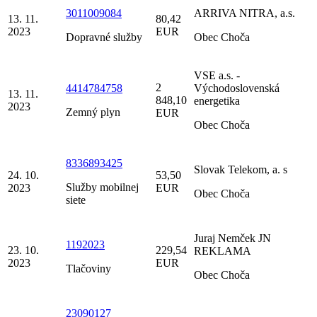
3011009084
ARRIVA NITRA, a.s.
13. 11.
80,42
2023
EUR
Dopravné služby
Obec Choča
VSE a.s. -
2
4414784758
Východoslovenská
13. 11.
848,10
energetika
2023
Zemný plyn
EUR
Obec Choča
8336893425
Slovak Telekom, a. s
24. 10.
53,50
Služby mobilnej
2023
EUR
Obec Choča
siete
Juraj Nemček JN
1192023
23. 10.
229,54
REKLAMA
2023
EUR
Tlačoviny
Obec Choča
23090127