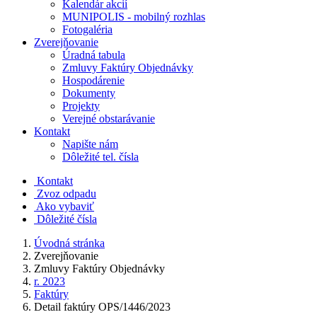
Kalendár akcií
MUNIPOLIS - mobilný rozhlas
Fotogaléria
Zverejňovanie
Úradná tabula
Zmluvy Faktúry Objednávky
Hospodárenie
Dokumenty
Projekty
Verejné obstarávanie
Kontakt
Napište nám
Dôležité tel. čísla
Kontakt
Zvoz odpadu
Ako vybaviť
Dôležité čísla
Úvodná stránka
Zverejňovanie
Zmluvy Faktúry Objednávky
r. 2023
Faktúry
Detail faktúry OPS/1446/2023