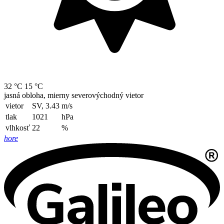
32 °C
15 °C
jasná obloha, mierny severovýchodný vietor
vietor
SV, 3.43
m/s
tlak
1021
hPa
vlhkosť
22
%
hore