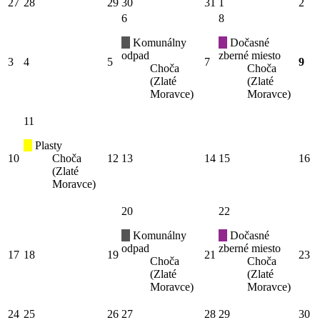
27
28
29
30
31
1
2
6
8
Komunálny
Dočasné
odpad
zberné miesto
3
4
5
7
9
Choča
Choča
(Zlaté
(Zlaté
Moravce)
Moravce)
11
Plasty
10
Choča
12
13
14
15
16
(Zlaté
Moravce)
20
22
Komunálny
Dočasné
odpad
zberné miesto
17
18
19
21
23
Choča
Choča
(Zlaté
(Zlaté
Moravce)
Moravce)
24
25
26
27
28
29
30