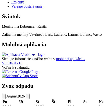
Projekty
Verejné obstarávanie
Sviatok
Meniny má
Ľubomíra
, Rastic
Zajtra má meniny
Vavrinec
, Lars, Laurenc, Laurus, Lorenc, Vavro
Mobilná aplikácia
Sledujte informácie z nášho webu v
mobilnej aplikácii -
V OBRAZE.
Voľne k stiahnutiu:
Zvoz odpadu
August
2026
Po
Ut
St
Št
Pi
So
Ne