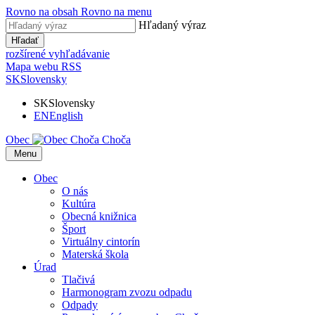
Rovno na obsah
Rovno na menu
Hľadaný výraz
Hľadať
rozšírené vyhľadávanie
Mapa webu
RSS
SK
Slovensky
SK
Slovensky
EN
English
Obec
Choča
​​
Menu
Obec
O nás
Kultúra
Obecná knižnica
Šport
Virtuálny cintorín
Materská škola
Úrad
Tlačivá
Harmonogram zvozu odpadu
Odpady