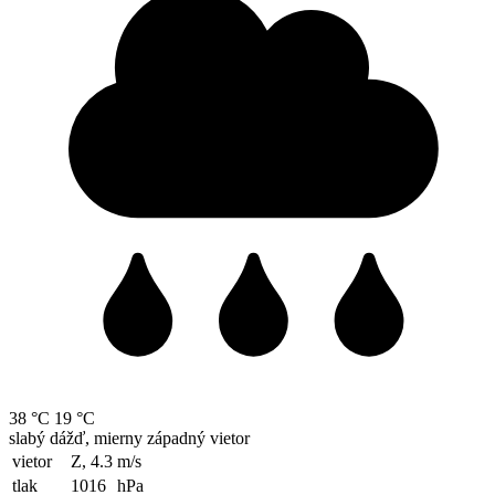
38 °C
19 °C
slabý dážď, mierny západný vietor
vietor
Z, 4.3
m/s
tlak
1016
hPa