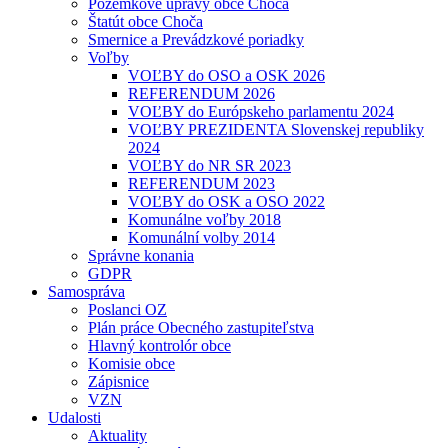
Pozemkové úpravy obce Choča
Štatút obce Choča
Smernice a Prevádzkové poriadky
Voľby
VOĽBY do OSO a OSK 2026
REFERENDUM 2026
VOĽBY do Európskeho parlamentu 2024
VOĽBY PREZIDENTA Slovenskej republiky
2024
VOĽBY do NR SR 2023
REFERENDUM 2023
VOĽBY do OSK a OSO 2022
Komunálne voľby 2018
Komunální volby 2014
Správne konania
GDPR
Samospráva
Poslanci OZ
Plán práce Obecného zastupiteľstva
Hlavný kontrolór obce
Komisie obce
Zápisnice
VZN
Udalosti
Aktuality