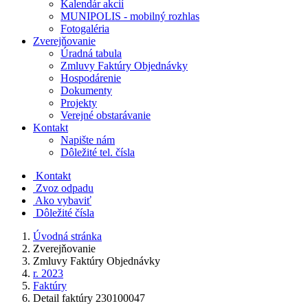
Kalendár akcií
MUNIPOLIS - mobilný rozhlas
Fotogaléria
Zverejňovanie
Úradná tabula
Zmluvy Faktúry Objednávky
Hospodárenie
Dokumenty
Projekty
Verejné obstarávanie
Kontakt
Napište nám
Dôležité tel. čísla
Kontakt
Zvoz odpadu
Ako vybaviť
Dôležité čísla
Úvodná stránka
Zverejňovanie
Zmluvy Faktúry Objednávky
r. 2023
Faktúry
Detail faktúry 230100047