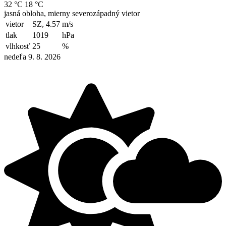
32 °C
18 °C
jasná obloha, mierny severozápadný vietor
vietor
SZ, 4.57
m/s
tlak
1019
hPa
vlhkosť
25
%
nedeľa 9. 8. 2026