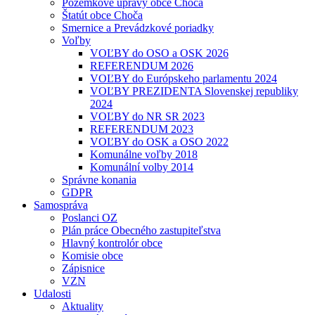
Pozemkové úpravy obce Choča
Štatút obce Choča
Smernice a Prevádzkové poriadky
Voľby
VOĽBY do OSO a OSK 2026
REFERENDUM 2026
VOĽBY do Európskeho parlamentu 2024
VOĽBY PREZIDENTA Slovenskej republiky
2024
VOĽBY do NR SR 2023
REFERENDUM 2023
VOĽBY do OSK a OSO 2022
Komunálne voľby 2018
Komunální volby 2014
Správne konania
GDPR
Samospráva
Poslanci OZ
Plán práce Obecného zastupiteľstva
Hlavný kontrolór obce
Komisie obce
Zápisnice
VZN
Udalosti
Aktuality