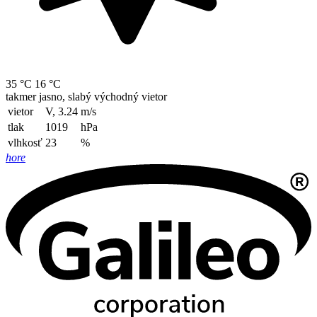
35 °C
16 °C
takmer jasno, slabý východný vietor
vietor
V, 3.24
m/s
tlak
1019
hPa
vlhkosť
23
%
hore