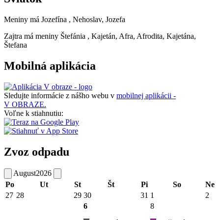
Meniny má
Jozefína
, Nehoslav, Jozefa
Zajtra má meniny
Štefánia
, Kajetán, Afra, Afrodita, Kajetána,
Štefana
Mobilná aplikácia
Sledujte informácie z nášho webu v
mobilnej aplikácii -
V OBRAZE.
Voľne k stiahnutiu:
Zvoz odpadu
August
2026
Po
Ut
St
Št
Pi
So
Ne
27
28
29
30
31
1
2
6
8