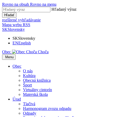
Rovno na obsah
Rovno na menu
Hľadaný výraz
Hľadať
rozšírené vyhľadávanie
Mapa webu
RSS
SK
Slovensky
SK
Slovensky
EN
English
Obec
Choča
​​
Menu
Obec
O nás
Kultúra
Obecná knižnica
Šport
Virtuálny cintorín
Materská škola
Úrad
Tlačivá
Harmonogram zvozu odpadu
Odpady