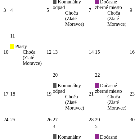
Komunálny
Dočasné
odpad
zberné miesto
3
4
5
7
9
Choča
Choča
(Zlaté
(Zlaté
Moravce)
Moravce)
11
Plasty
10
Choča
12
13
14
15
16
(Zlaté
Moravce)
20
22
Komunálny
Dočasné
odpad
zberné miesto
17
18
19
21
23
Choča
Choča
(Zlaté
(Zlaté
Moravce)
Moravce)
24
25
26
27
28
29
30
3
5
Komunálny
Dočasné