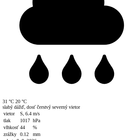
31 °C
20 °C
slabý dážď, dosť čerstvý severný vietor
vietor
S, 6.4
m/s
tlak
1017
hPa
vlhkosť
44
%
zrážky
0.12
mm