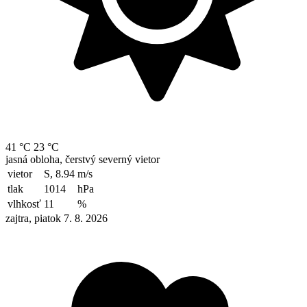
41 °C
23 °C
jasná obloha, čerstvý severný vietor
vietor
S, 8.94
m/s
tlak
1014
hPa
vlhkosť
11
%
zajtra, piatok 7. 8. 2026