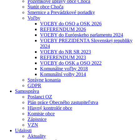
Pozemkové úpravy obce Choča
Štatút obce Choča
Smernice a Prevádzkové poriadky
Voľby
VOĽBY do OSO a OSK 2026
REFERENDUM 2026
VOĽBY do Európskeho parlamentu 2024
VOĽBY PREZIDENTA Slovenskej republiky
2024
VOĽBY do NR SR 2023
REFERENDUM 2023
VOĽBY do OSK a OSO 2022
Komunálne voľby 2018
Komunální volby 2014
Správne konania
GDPR
Samospráva
Poslanci OZ
Plán práce Obecného zastupiteľstva
Hlavný kontrolór obce
Komisie obce
Zápisnice
VZN
Udalosti
Aktuality