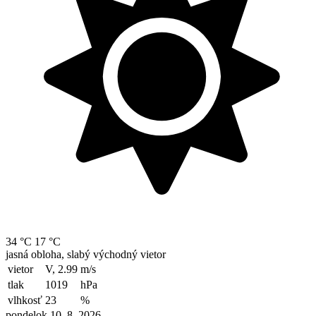
34 °C
17 °C
jasná obloha, slabý východný vietor
vietor
V, 2.99
m/s
tlak
1019
hPa
vlhkosť
23
%
pondelok 10. 8. 2026