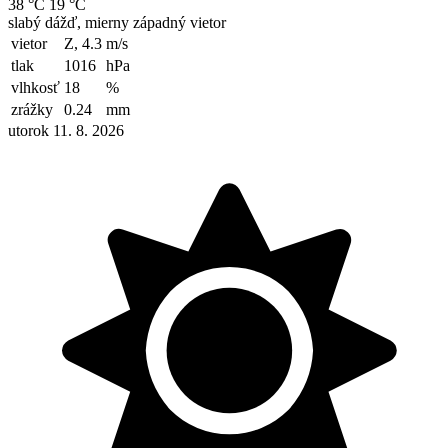
38 °C
19 °C
slabý dážď, mierny západný vietor
vietor
Z, 4.3
m/s
tlak
1016
hPa
vlhkosť
18
%
zrážky
0.24
mm
utorok 11. 8. 2026