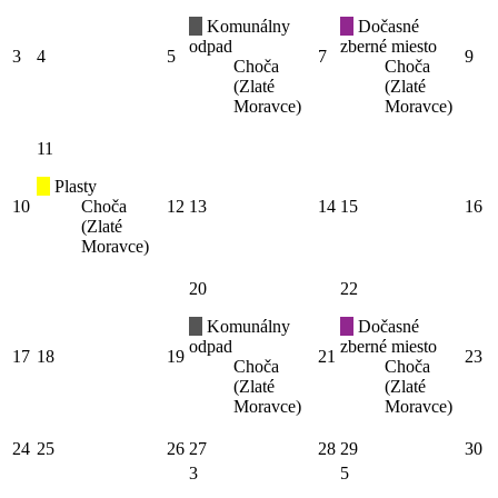
Komunálny
Dočasné
odpad
zberné miesto
3
4
5
7
9
Choča
Choča
(Zlaté
(Zlaté
Moravce)
Moravce)
11
Plasty
10
Choča
12
13
14
15
16
(Zlaté
Moravce)
20
22
Komunálny
Dočasné
odpad
zberné miesto
17
18
19
21
23
Choča
Choča
(Zlaté
(Zlaté
Moravce)
Moravce)
24
25
26
27
28
29
30
3
5