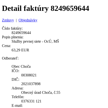
Detail faktúry 8249659644
Zmluvy
|
Objednávky
Číslo faktúry:
8249659644
Popis plnenia:
Služby pevnej siete - OcÚ, MŠ
Cena:
63,29 EUR
Odberateľ:
Obec Choča
IČO:
00308021
DIČ:
2021037898
Adresa:
Obecný úrad Choča, č.55
Telefón:
0376331 121
E-mail: