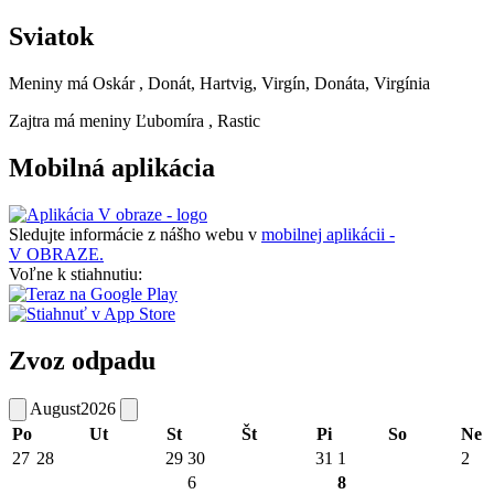
Sviatok
Meniny má
Oskár
, Donát, Hartvig, Virgín, Donáta, Virgínia
Zajtra má meniny
Ľubomíra
, Rastic
Mobilná aplikácia
Sledujte informácie z nášho webu v
mobilnej aplikácii -
V OBRAZE.
Voľne k stiahnutiu:
Zvoz odpadu
August
2026
Po
Ut
St
Št
Pi
So
Ne
27
28
29
30
31
1
2
6
8