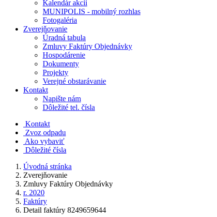
Kalendár akcií
MUNIPOLIS - mobilný rozhlas
Fotogaléria
Zverejňovanie
Úradná tabula
Zmluvy Faktúry Objednávky
Hospodárenie
Dokumenty
Projekty
Verejné obstarávanie
Kontakt
Napište nám
Dôležité tel. čísla
Kontakt
Zvoz odpadu
Ako vybaviť
Dôležité čísla
Úvodná stránka
Zverejňovanie
Zmluvy Faktúry Objednávky
r. 2020
Faktúry
Detail faktúry 8249659644