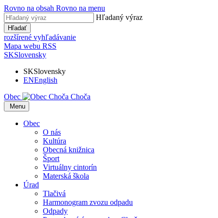
Rovno na obsah
Rovno na menu
Hľadaný výraz
Hľadať
rozšírené vyhľadávanie
Mapa webu
RSS
SK
Slovensky
SK
Slovensky
EN
English
Obec
Choča
​​
Menu
Obec
O nás
Kultúra
Obecná knižnica
Šport
Virtuálny cintorín
Materská škola
Úrad
Tlačivá
Harmonogram zvozu odpadu
Odpady