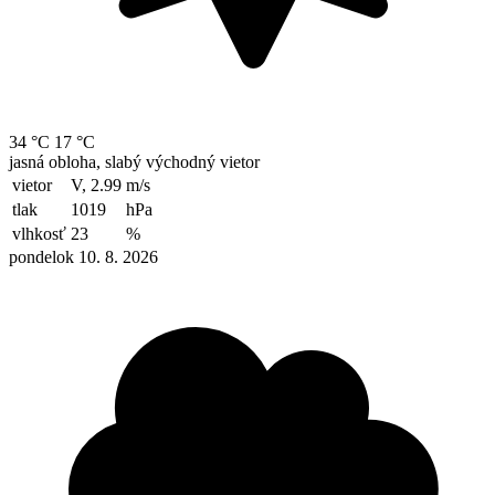
34 °C
17 °C
jasná obloha, slabý východný vietor
vietor
V, 2.99
m/s
tlak
1019
hPa
vlhkosť
23
%
pondelok 10. 8. 2026