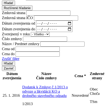
Hľadať
Rozšírené hľadanie
Zmluvná strana
Zmluvná strana IČO
Dátum zverejnenia od
Dátum zverejnenia do
Zverejnený v roku
Číslo zmluvy
Názov / Predmet zmluvy
Cena od
Cena do
Zrušiť filter
Zavrieť
Dátum
Názov
Zmluvné
Cena *
zverejnenia
Číslo zmluvy
strany
Dodatok k Zmluve č.1/2013 o
Obec
odvoze a likvidácii KO a
Choča
25. 1. 2016
Neuvedené
drobného stavebného odpadu
TSm
1/2013