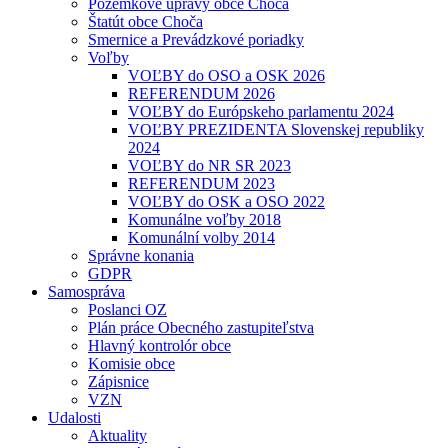
Pozemkové úpravy obce Choča
Štatút obce Choča
Smernice a Prevádzkové poriadky
Voľby
VOĽBY do OSO a OSK 2026
REFERENDUM 2026
VOĽBY do Európskeho parlamentu 2024
VOĽBY PREZIDENTA Slovenskej republiky
2024
VOĽBY do NR SR 2023
REFERENDUM 2023
VOĽBY do OSK a OSO 2022
Komunálne voľby 2018
Komunální volby 2014
Správne konania
GDPR
Samospráva
Poslanci OZ
Plán práce Obecného zastupiteľstva
Hlavný kontrolór obce
Komisie obce
Zápisnice
VZN
Udalosti
Aktuality