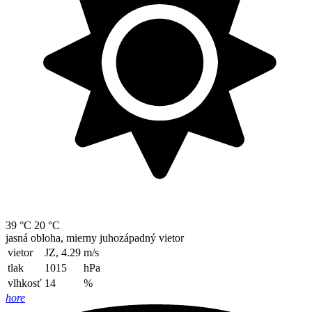
39 °C
20 °C
jasná obloha, mierny juhozápadný vietor
vietor
JZ, 4.29
m/s
tlak
1015
hPa
vlhkosť
14
%
hore