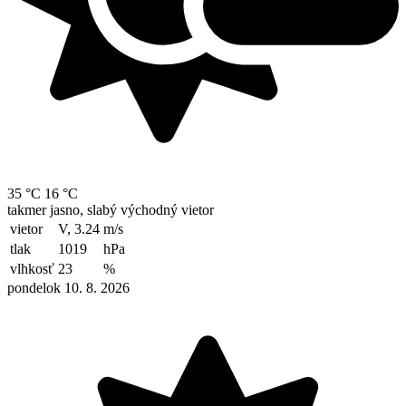
35 °C
16 °C
takmer jasno, slabý východný vietor
vietor
V, 3.24
m/s
tlak
1019
hPa
vlhkosť
23
%
pondelok 10. 8. 2026