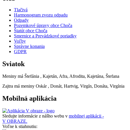
Tlačivá
Harmonogram zvozu odpadu
Odpady
Pozemkové úpravy obce Choča
Štatút obce Choča
Smernice a Prevádzkové poriadky
Voľby
Správne konania
GDPR
Sviatok
Meniny má
Štefánia
, Kajetán, Afra, Afrodita, Kajetána, Štefana
Zajtra má meniny
Oskár
, Donát, Hartvig, Virgín, Donáta, Virgínia
Mobilná aplikácia
Sledujte informácie z nášho webu v
mobilnej aplikácii -
V OBRAZE.
Voľne k stiahnutiu: