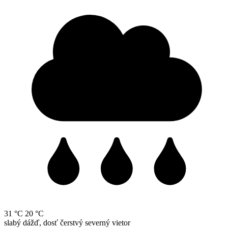
31 °C
20 °C
slabý dážď, dosť čerstvý severný vietor