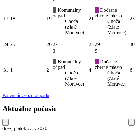
Komunálny
Dočasné
odpad
zberné miesto
17
18
19
21
23
Choča
Choča
(Zlaté
(Zlaté
Moravce)
Moravce)
24
25
26
27
28
29
30
3
5
Komunálny
Dočasné
odpad
zberné miesto
31
1
2
4
6
Choča
Choča
(Zlaté
(Zlaté
Moravce)
Moravce)
Kalendár zvozu odpadu
Aktuálne počasie
dnes, piatok 7. 8. 2026