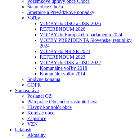
Pozemkové úpravy obce Choča
Štatút obce Choča
Smernice a Prevádzkové poriadky
Voľby
VOĽBY do OSO a OSK 2026
REFERENDUM 2026
VOĽBY do Európskeho parlamentu 2024
VOĽBY PREZIDENTA Slovenskej republiky
2024
VOĽBY do NR SR 2023
REFERENDUM 2023
VOĽBY do OSK a OSO 2022
Komunálne voľby 2018
Komunální volby 2014
Správne konania
GDPR
Samospráva
Poslanci OZ
Plán práce Obecného zastupiteľstva
Hlavný kontrolór obce
Komisie obce
Zápisnice
VZN
Udalosti
Aktuality