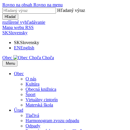
Rovno na obsah
Rovno na menu
Hľadaný výraz
Hľadať
rozšírené vyhľadávanie
Mapa webu
RSS
SK
Slovensky
SK
Slovensky
EN
English
Obec
Choča
​​
Menu
Obec
O nás
Kultúra
Obecná knižnica
Šport
Virtuálny cintorín
Materská škola
Úrad
Tlačivá
Harmonogram zvozu odpadu
Odpady