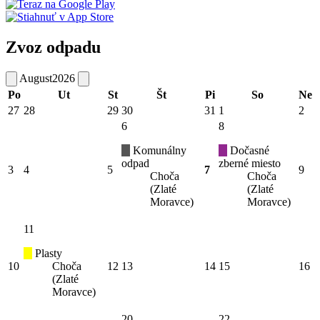
Zvoz odpadu
August
2026
Po
Ut
St
Št
Pi
So
Ne
27
28
29
30
31
1
2
6
8
Komunálny
Dočasné
odpad
zberné miesto
3
4
5
7
9
Choča
Choča
(Zlaté
(Zlaté
Moravce)
Moravce)
11
Plasty
10
Choča
12
13
14
15
16
(Zlaté
Moravce)
20
22