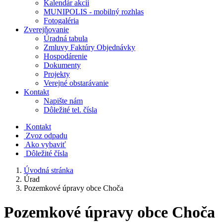
Kalendár akcií
MUNIPOLIS - mobilný rozhlas
Fotogaléria
Zverejňovanie
Úradná tabula
Zmluvy Faktúry Objednávky
Hospodárenie
Dokumenty
Projekty
Verejné obstarávanie
Kontakt
Napište nám
Dôležité tel. čísla
Kontakt
Zvoz odpadu
Ako vybaviť
Dôležité čísla
Úvodná stránka
Úrad
Pozemkové úpravy obce Choča
Pozemkové úpravy obce Choča