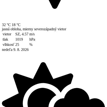
32 °C
18 °C
jasná obloha, mierny severozápadný vietor
vietor
SZ, 4.57
m/s
tlak
1019
hPa
vlhkosť
25
%
nedeľa 9. 8. 2026