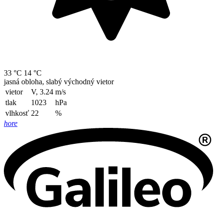
33 °C
14 °C
jasná obloha, slabý východný vietor
vietor
V, 3.24
m/s
tlak
1023
hPa
vlhkosť
22
%
hore