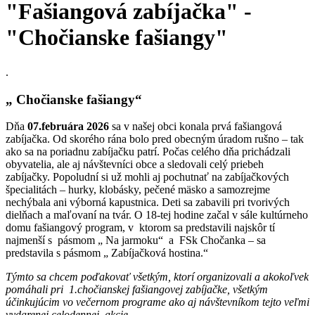
"Fašiangová zabíjačka" -
"Chočianske fašiangy"
.
„ Chočianske fašiangy“
Dňa
07.februára 2026
sa v našej obci konala prvá fašiangová
zabíjačka. Od skorého rána bolo pred obecným úradom rušno – tak
ako sa na poriadnu zabíjačku patrí. Počas celého dňa prichádzali
obyvatelia, ale aj návštevníci obce a sledovali celý priebeh
zabíjačky. Popoludní si už mohli aj pochutnať na zabíjačkových
špecialitách – hurky, klobásky, pečené mäsko a samozrejme
nechýbala ani výborná kapustnica. Deti sa zabavili pri tvorivých
dielňach a maľovaní na tvár. O 18-tej hodine začal v sále kultúrneho
domu fašiangový program, v ktorom sa predstavili najskôr tí
najmenší s pásmom „ Na jarmoku“ a FSk Chočanka – sa
predstavila s pásmom „ Zabíjačková hostina.“
Týmto sa chcem poďakovať všetkým, ktorí organizovali a akokoľvek
pomáhali pri 1.chočianskej fašiangovej zabíjačke, všetkým
účinkujúcim vo večernom programe ako aj návštevníkom tejto veľmi
vydarenej celodennej akcie.