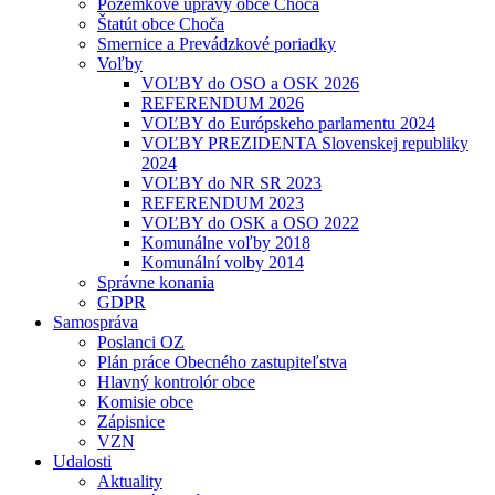
Pozemkové úpravy obce Choča
Štatút obce Choča
Smernice a Prevádzkové poriadky
Voľby
VOĽBY do OSO a OSK 2026
REFERENDUM 2026
VOĽBY do Európskeho parlamentu 2024
VOĽBY PREZIDENTA Slovenskej republiky
2024
VOĽBY do NR SR 2023
REFERENDUM 2023
VOĽBY do OSK a OSO 2022
Komunálne voľby 2018
Komunální volby 2014
Správne konania
GDPR
Samospráva
Poslanci OZ
Plán práce Obecného zastupiteľstva
Hlavný kontrolór obce
Komisie obce
Zápisnice
VZN
Udalosti
Aktuality