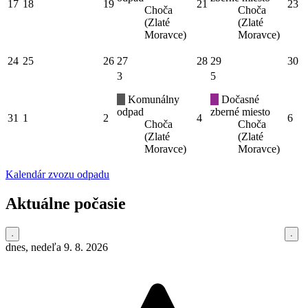
17
18
19
21
23
Choča
Choča
(Zlaté
(Zlaté
Moravce)
Moravce)
24
25
26
27
28
29
30
3
5
Komunálny
Dočasné
odpad
zberné miesto
31
1
2
4
6
Choča
Choča
(Zlaté
(Zlaté
Moravce)
Moravce)
Kalendár zvozu odpadu
Aktuálne počasie
dnes, nedeľa 9. 8. 2026