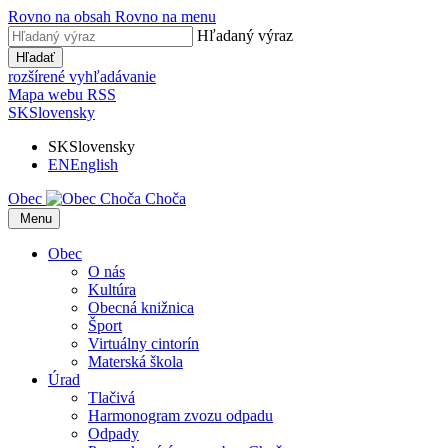
Rovno na obsah
Rovno na menu
Hľadaný výraz
Hľadať
rozšírené vyhľadávanie
Mapa webu
RSS
SK
Slovensky
SK
Slovensky
EN
English
Obec
Choča
​​
Menu
Obec
O nás
Kultúra
Obecná knižnica
Šport
Virtuálny cintorín
Materská škola
Úrad
Tlačivá
Harmonogram zvozu odpadu
Odpady