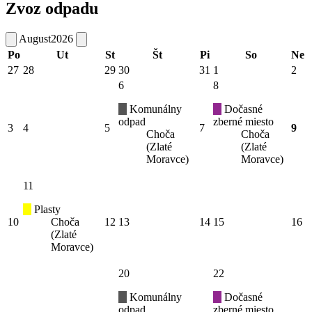
Zvoz odpadu
August
2026
Po
Ut
St
Št
Pi
So
Ne
27
28
29
30
31
1
2
6
8
Komunálny
Dočasné
odpad
zberné miesto
3
4
5
7
9
Choča
Choča
(Zlaté
(Zlaté
Moravce)
Moravce)
11
Plasty
10
Choča
12
13
14
15
16
(Zlaté
Moravce)
20
22
Komunálny
Dočasné
odpad
zberné miesto