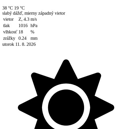
38 °C
19 °C
slabý dážď, mierny západný vietor
vietor
Z, 4.3
m/s
tlak
1016
hPa
vlhkosť
18
%
zrážky
0.24
mm
utorok 11. 8. 2026