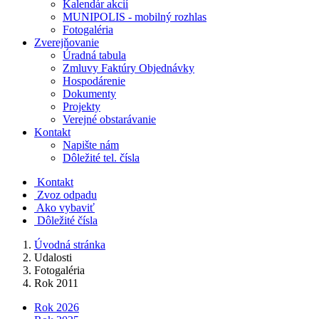
Kalendár akcií
MUNIPOLIS - mobilný rozhlas
Fotogaléria
Zverejňovanie
Úradná tabula
Zmluvy Faktúry Objednávky
Hospodárenie
Dokumenty
Projekty
Verejné obstarávanie
Kontakt
Napište nám
Dôležité tel. čísla
Kontakt
Zvoz odpadu
Ako vybaviť
Dôležité čísla
Úvodná stránka
Udalosti
Fotogaléria
Rok 2011
Rok 2026