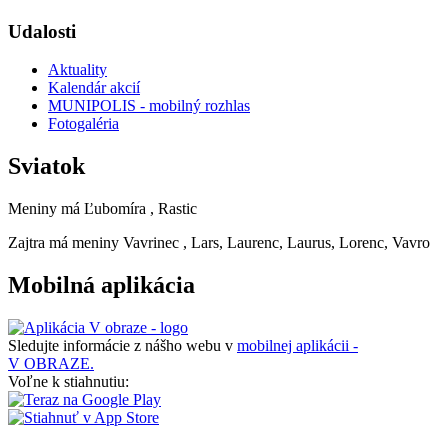
Udalosti
Aktuality
Kalendár akcií
MUNIPOLIS - mobilný rozhlas
Fotogaléria
Sviatok
Meniny má
Ľubomíra
, Rastic
Zajtra má meniny
Vavrinec
, Lars, Laurenc, Laurus, Lorenc, Vavro
Mobilná aplikácia
Sledujte informácie z nášho webu v
mobilnej aplikácii -
V OBRAZE.
Voľne k stiahnutiu: