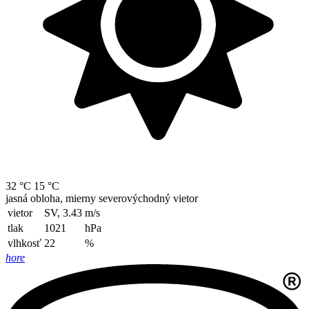
32 °C
15 °C
jasná obloha, mierny severovýchodný vietor
vietor
SV, 3.43
m/s
tlak
1021
hPa
vlhkosť
22
%
hore