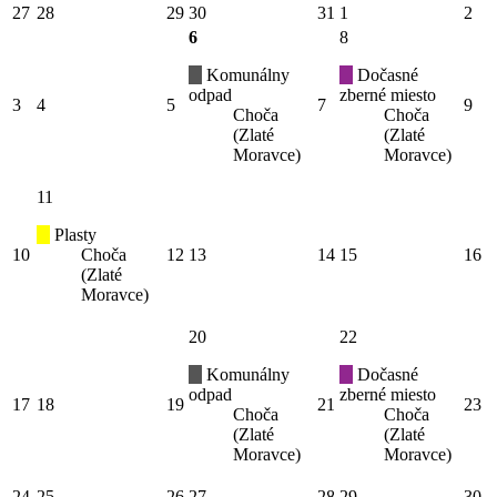
27
28
29
30
31
1
2
6
8
Komunálny
Dočasné
odpad
zberné miesto
3
4
5
7
9
Choča
Choča
(Zlaté
(Zlaté
Moravce)
Moravce)
11
Plasty
10
Choča
12
13
14
15
16
(Zlaté
Moravce)
20
22
Komunálny
Dočasné
odpad
zberné miesto
17
18
19
21
23
Choča
Choča
(Zlaté
(Zlaté
Moravce)
Moravce)
24
25
26
27
28
29
30