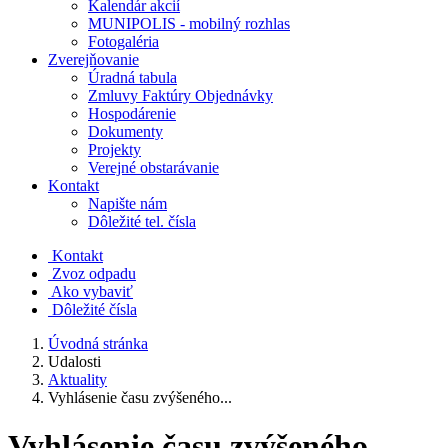
Kalendár akcií
MUNIPOLIS - mobilný rozhlas
Fotogaléria
Zverejňovanie
Úradná tabula
Zmluvy Faktúry Objednávky
Hospodárenie
Dokumenty
Projekty
Verejné obstarávanie
Kontakt
Napište nám
Dôležité tel. čísla
Kontakt
Zvoz odpadu
Ako vybaviť
Dôležité čísla
Úvodná stránka
Udalosti
Aktuality
Vyhlásenie času zvýšeného...
Vyhlásenie času zvýšeného