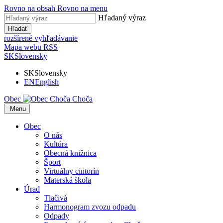
Rovno na obsah
Rovno na menu
Hľadaný výraz
Hľadať
rozšírené vyhľadávanie
Mapa webu
RSS
SK
Slovensky
SK
Slovensky
EN
English
Obec
Choča
​​
Menu
Obec
O nás
Kultúra
Obecná knižnica
Šport
Virtuálny cintorín
Materská škola
Úrad
Tlačivá
Harmonogram zvozu odpadu
Odpady