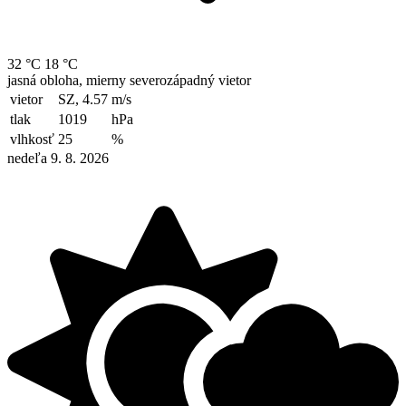
32 °C
18 °C
jasná obloha, mierny severozápadný vietor
vietor
SZ, 4.57
m/s
tlak
1019
hPa
vlhkosť
25
%
nedeľa 9. 8. 2026