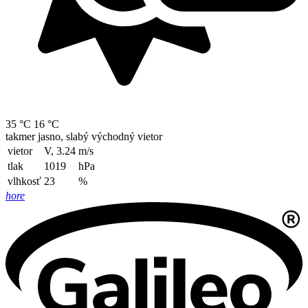
35 °C
16 °C
takmer jasno, slabý východný vietor
vietor
V, 3.24
m/s
tlak
1019
hPa
vlhkosť
23
%
hore