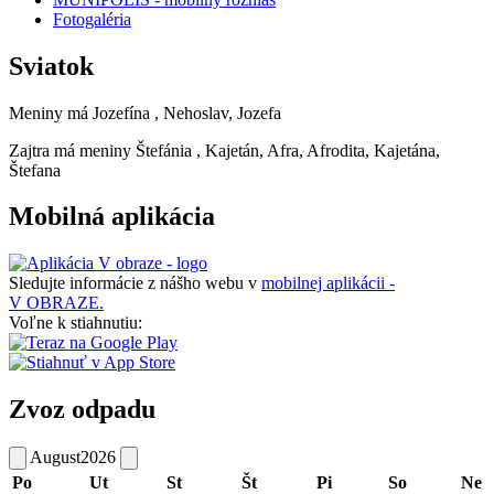
Fotogaléria
Sviatok
Meniny má
Jozefína
, Nehoslav, Jozefa
Zajtra má meniny
Štefánia
, Kajetán, Afra, Afrodita, Kajetána,
Štefana
Mobilná aplikácia
Sledujte informácie z nášho webu v
mobilnej aplikácii -
V OBRAZE.
Voľne k stiahnutiu:
Zvoz odpadu
August
2026
Po
Ut
St
Št
Pi
So
Ne