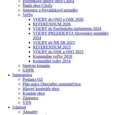
Pozemkové úpravy obce Choča
Štatút obce Choča
Smernice a Prevádzkové poriadky
Voľby
VOĽBY do OSO a OSK 2026
REFERENDUM 2026
VOĽBY do Európskeho parlamentu 2024
VOĽBY PREZIDENTA Slovenskej republiky
2024
VOĽBY do NR SR 2023
REFERENDUM 2023
VOĽBY do OSK a OSO 2022
Komunálne voľby 2018
Komunální volby 2014
Správne konania
GDPR
Samospráva
Poslanci OZ
Plán práce Obecného zastupiteľstva
Hlavný kontrolór obce
Komisie obce
Zápisnice
VZN
Udalosti
Aktuality