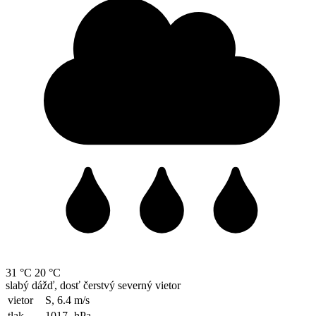
31 °C
20 °C
slabý dážď, dosť čerstvý severný vietor
vietor
S, 6.4
m/s
tlak
1017
hPa