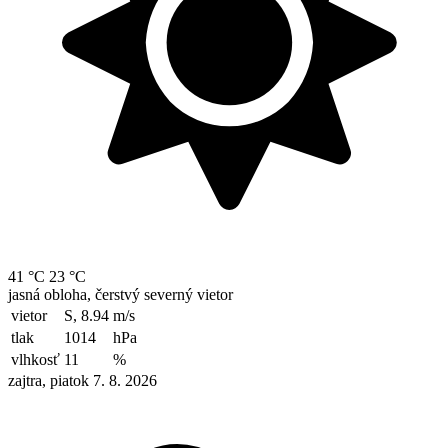
41 °C
23 °C
jasná obloha, čerstvý severný vietor
vietor
S, 8.94
m/s
tlak
1014
hPa
vlhkosť
11
%
zajtra, piatok 7. 8. 2026