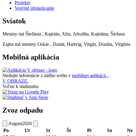
Projekty
Verejné obstarávanie
Sviatok
Meniny má
Štefánia
, Kajetán, Afra, Afrodita, Kajetána, Štefana
Zajtra má meniny
Oskár
, Donát, Hartvig, Virgín, Donáta, Virgínia
Mobilná aplikácia
Sledujte informácie z nášho webu v
mobilnej aplikácii -
V OBRAZE.
Voľne k stiahnutiu:
Zvoz odpadu
August
2026
Po
Ut
St
Št
Pi
So
Ne