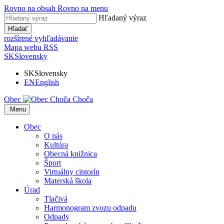
Rovno na obsah
Rovno na menu
Hľadaný výraz
Hľadať
rozšírené vyhľadávanie
Mapa webu
RSS
SK
Slovensky
SK
Slovensky
EN
English
Obec
Choča
​​
Menu
Obec
O nás
Kultúra
Obecná knižnica
Šport
Virtuálny cintorín
Materská škola
Úrad
Tlačivá
Harmonogram zvozu odpadu
Odpady