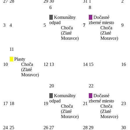
27
28
29
30
31
1
2
6
8
Komunálny
Dočasné
odpad
zberné miesto
3
4
5
7
9
Choča
Choča
(Zlaté
(Zlaté
Moravce)
Moravce)
11
Plasty
10
Choča
12
13
14
15
16
(Zlaté
Moravce)
20
22
Komunálny
Dočasné
odpad
zberné miesto
17
18
19
21
23
Choča
Choča
(Zlaté
(Zlaté
Moravce)
Moravce)
24
25
26
27
28
29
30