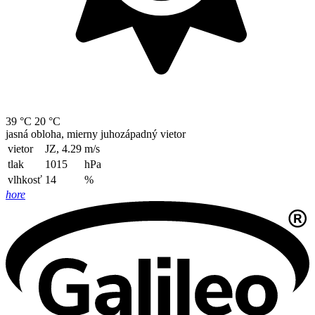
39 °C
20 °C
jasná obloha, mierny juhozápadný vietor
vietor
JZ, 4.29
m/s
tlak
1015
hPa
vlhkosť
14
%
hore