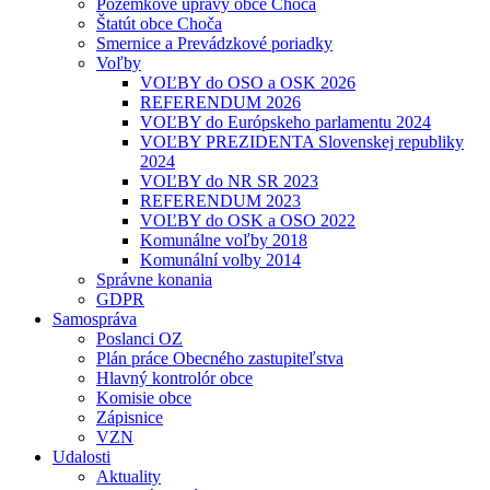
Pozemkové úpravy obce Choča
Štatút obce Choča
Smernice a Prevádzkové poriadky
Voľby
VOĽBY do OSO a OSK 2026
REFERENDUM 2026
VOĽBY do Európskeho parlamentu 2024
VOĽBY PREZIDENTA Slovenskej republiky
2024
VOĽBY do NR SR 2023
REFERENDUM 2023
VOĽBY do OSK a OSO 2022
Komunálne voľby 2018
Komunální volby 2014
Správne konania
GDPR
Samospráva
Poslanci OZ
Plán práce Obecného zastupiteľstva
Hlavný kontrolór obce
Komisie obce
Zápisnice
VZN
Udalosti
Aktuality