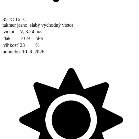
35 °C
16 °C
takmer jasno, slabý východný vietor
vietor
V, 3.24
m/s
tlak
1019
hPa
vlhkosť
23
%
pondelok 10. 8. 2026