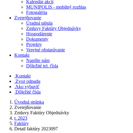
Kalendár akcií
MUNIPOLIS - mobilný rozhlas
Fotogaléria
Zverejňovanie
Úradná tabula
Zmluvy Faktúry Objednávky
Hospodárenie
Dokumenty
Projekty
Verejné obstarávanie
Kontakt
Napište nám
Dôležité tel. čísla
Kontakt
Zvoz odpadu
Ako vybaviť
Dôležité čísla
Úvodná stránka
Zverejňovanie
Zmluvy Faktúry Objednávky
r. 2023
Faktúry
Detail faktúry 2023097