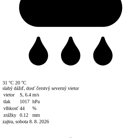
31 °C
20 °C
slabý dážď, dosť čerstvý severný vietor
vietor
S, 6.4
m/s
tlak
1017
hPa
vlhkosť
44
%
zrážky
0.12
mm
zajtra, sobota 8. 8. 2026