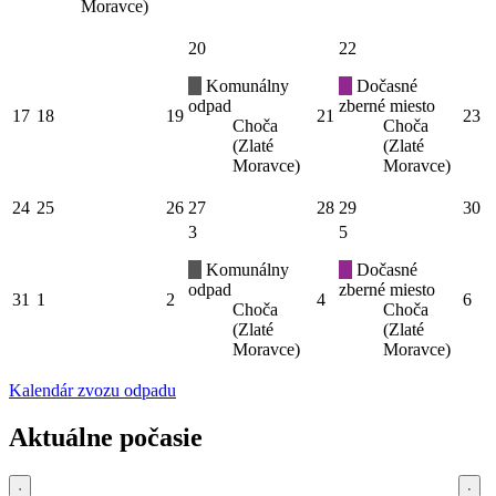
Moravce)
20
22
Komunálny
Dočasné
odpad
zberné miesto
17
18
19
21
23
Choča
Choča
(Zlaté
(Zlaté
Moravce)
Moravce)
24
25
26
27
28
29
30
3
5
Komunálny
Dočasné
odpad
zberné miesto
31
1
2
4
6
Choča
Choča
(Zlaté
(Zlaté
Moravce)
Moravce)
Kalendár zvozu odpadu
Aktuálne počasie