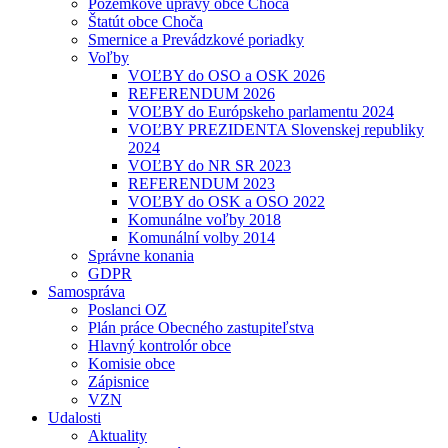
Pozemkové úpravy obce Choča
Štatút obce Choča
Smernice a Prevádzkové poriadky
Voľby
VOĽBY do OSO a OSK 2026
REFERENDUM 2026
VOĽBY do Európskeho parlamentu 2024
VOĽBY PREZIDENTA Slovenskej republiky
2024
VOĽBY do NR SR 2023
REFERENDUM 2023
VOĽBY do OSK a OSO 2022
Komunálne voľby 2018
Komunální volby 2014
Správne konania
GDPR
Samospráva
Poslanci OZ
Plán práce Obecného zastupiteľstva
Hlavný kontrolór obce
Komisie obce
Zápisnice
VZN
Udalosti
Aktuality