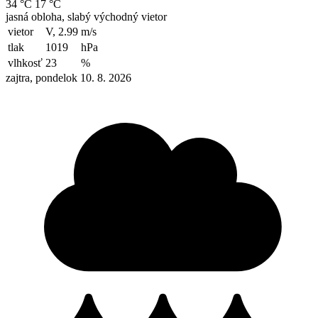
34 °C
17 °C
jasná obloha, slabý východný vietor
vietor
V, 2.99
m/s
tlak
1019
hPa
vlhkosť
23
%
zajtra, pondelok 10. 8. 2026