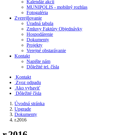
Kalendár akcií
MUNIPOLIS - mobilný rozhlas
Fotogaléria
Zverejňovanie
Úradná tabula
Zmluvy Faktúry Objednávky
Hospodárenie
Dokumenty
Projekty
Verejné obstarávanie
Kontakt
Napište nám
Dôležité tel. čísla
Kontakt
Zvoz odpadu
Ako vybaviť
Dôležité čísla
Úvodná stránka
Upgrade
Dokumenty
r.2016
r.2016