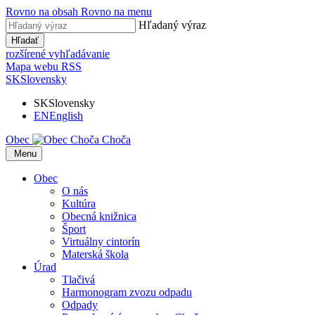
Rovno na obsah
Rovno na menu
Hľadaný výraz
Hľadať
rozšírené vyhľadávanie
Mapa webu
RSS
SK
Slovensky
SK
Slovensky
EN
English
Obec
Choča
​​
Menu
Obec
O nás
Kultúra
Obecná knižnica
Šport
Virtuálny cintorín
Materská škola
Úrad
Tlačivá
Harmonogram zvozu odpadu
Odpady