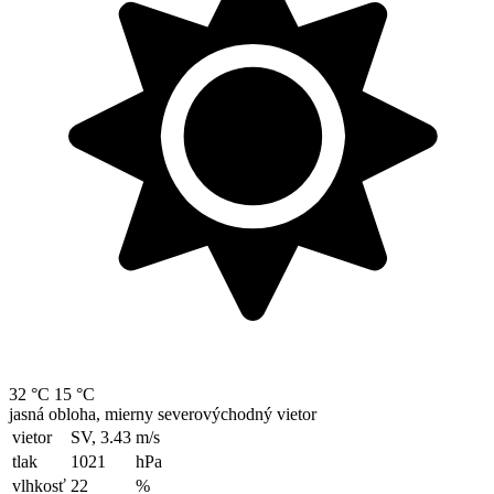
32 °C
15 °C
jasná obloha, mierny severovýchodný vietor
vietor
SV, 3.43
m/s
tlak
1021
hPa
vlhkosť
22
%