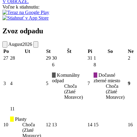
V OBRAZE.
Voľne k stiahnutiu:
Zvoz odpadu
August
2026
Po
Ut
St
Št
Pi
So
Ne
27
28
29
30
31
1
2
6
8
Komunálny
Dočasné
odpad
zberné miesto
3
4
5
7
9
Choča
Choča
(Zlaté
(Zlaté
Moravce)
Moravce)
11
Plasty
10
Choča
12
13
14
15
16
(Zlaté
Moravce)