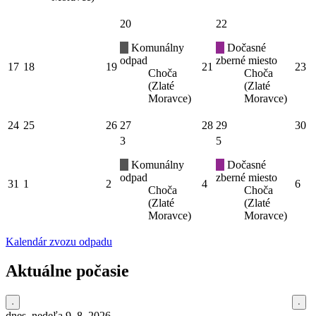
20
22
Komunálny
Dočasné
odpad
zberné miesto
17
18
19
21
23
Choča
Choča
(Zlaté
(Zlaté
Moravce)
Moravce)
24
25
26
27
28
29
30
3
5
Komunálny
Dočasné
odpad
zberné miesto
31
1
2
4
6
Choča
Choča
(Zlaté
(Zlaté
Moravce)
Moravce)
Kalendár zvozu odpadu
Aktuálne počasie
dnes, nedeľa 9. 8. 2026