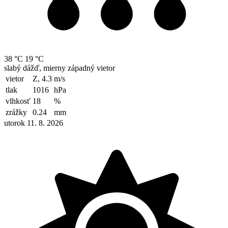
38 °C
19 °C
slabý dážď, mierny západný vietor
vietor
Z, 4.3
m/s
tlak
1016
hPa
vlhkosť
18
%
zrážky
0.24
mm
utorok 11. 8. 2026