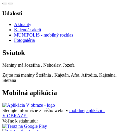
Udalosti
Aktuality
Kalendár akcií
MUNIPOLIS - mobilný rozhlas
Fotogaléria
Sviatok
Meniny má
Jozefína
, Nehoslav, Jozefa
Zajtra má meniny
Štefánia
, Kajetán, Afra, Afrodita, Kajetána,
Štefana
Mobilná aplikácia
Sledujte informácie z nášho webu v
mobilnej aplikácii -
V OBRAZE.
Voľne k stiahnutiu: