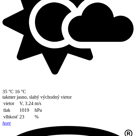
35 °C
16 °C
takmer jasno, slabý východný vietor
vietor
V, 3.24
m/s
tlak
1019
hPa
vlhkosť
23
%
hore