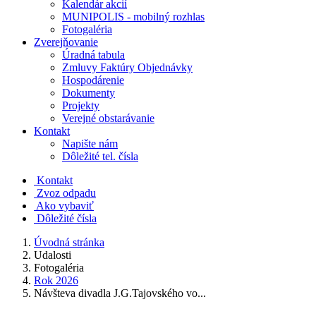
Kalendár akcií
MUNIPOLIS - mobilný rozhlas
Fotogaléria
Zverejňovanie
Úradná tabula
Zmluvy Faktúry Objednávky
Hospodárenie
Dokumenty
Projekty
Verejné obstarávanie
Kontakt
Napište nám
Dôležité tel. čísla
Kontakt
Zvoz odpadu
Ako vybaviť
Dôležité čísla
Úvodná stránka
Udalosti
Fotogaléria
Rok 2026
Návšteva divadla J.G.Tajovského vo...