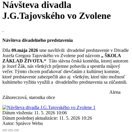
Návšteva divadla
J.G.Tajovského vo Zvolene
.
Návšteva divadelného predstavenia
Dňa
09.mája 2026
sme navštívili divadelné predstavenie v Divadle
Jozefa Gregora Tajovského vo Zvolene pod názvom
„ ŠKOLA
ZÁKLAD ŽIVOTA.“
Táto slávna česká komédia, ktorej autorom
je Jozef Žák, nás všetkých príjemne pobavila a spestrila májový
večer. Týmto chcem poďakovať dievčatám z kultúrnej komisie,
ktoré predstavenie zabezpečili ako aj všetkým, ktorí túto možnosť
kultúrneho vyžitia využili a divadelného predstavenia sa zúčastnili.
Alena
Záhoreczová, starostka obce
Dátum vloženia:
11. 5. 2026 10:06
Dátum poslednej aktualizácie:
11. 5. 2026 10:26
Autor:
Správce Webu