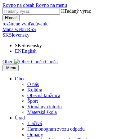
Rovno na obsah
Rovno na menu
Hľadaný výraz
Hľadať
rozšírené vyhľadávanie
Mapa webu
RSS
SK
Slovensky
SK
Slovensky
EN
English
Obec
Choča
​​
Menu
Obec
O nás
Kultúra
Obecná knižnica
Šport
Virtuálny cintorín
Materská škola
Úrad
Tlačivá
Harmonogram zvozu odpadu
Odpady