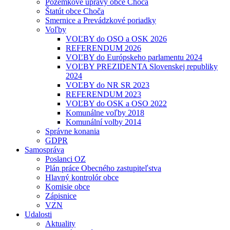
Pozemkové úpravy obce Choča
Štatút obce Choča
Smernice a Prevádzkové poriadky
Voľby
VOĽBY do OSO a OSK 2026
REFERENDUM 2026
VOĽBY do Európskeho parlamentu 2024
VOĽBY PREZIDENTA Slovenskej republiky
2024
VOĽBY do NR SR 2023
REFERENDUM 2023
VOĽBY do OSK a OSO 2022
Komunálne voľby 2018
Komunální volby 2014
Správne konania
GDPR
Samospráva
Poslanci OZ
Plán práce Obecného zastupiteľstva
Hlavný kontrolór obce
Komisie obce
Zápisnice
VZN
Udalosti
Aktuality