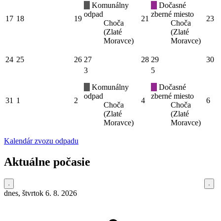
Komunálny
Dočasné
odpad
zberné miesto
17
18
19
21
23
Choča
Choča
(Zlaté
(Zlaté
Moravce)
Moravce)
24
25
26
27
28
29
30
3
5
Komunálny
Dočasné
odpad
zberné miesto
31
1
2
4
6
Choča
Choča
(Zlaté
(Zlaté
Moravce)
Moravce)
Kalendár zvozu odpadu
Aktuálne počasie
dnes, štvrtok 6. 8. 2026