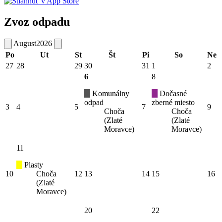
Zvoz odpadu
August
2026
Po
Ut
St
Št
Pi
So
Ne
27
28
29
30
31
1
2
6
8
Komunálny
Dočasné
odpad
zberné miesto
3
4
5
7
9
Choča
Choča
(Zlaté
(Zlaté
Moravce)
Moravce)
11
Plasty
10
Choča
12
13
14
15
16
(Zlaté
Moravce)
20
22