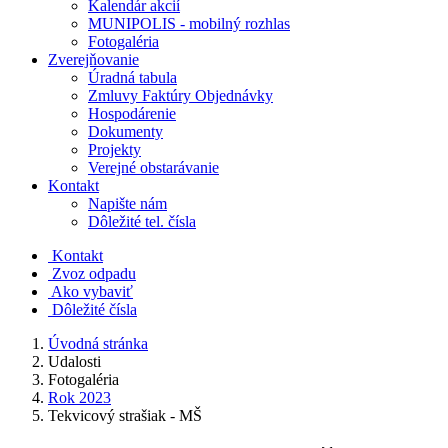
Kalendár akcií
MUNIPOLIS - mobilný rozhlas
Fotogaléria
Zverejňovanie
Úradná tabula
Zmluvy Faktúry Objednávky
Hospodárenie
Dokumenty
Projekty
Verejné obstarávanie
Kontakt
Napište nám
Dôležité tel. čísla
Kontakt
Zvoz odpadu
Ako vybaviť
Dôležité čísla
Úvodná stránka
Udalosti
Fotogaléria
Rok 2023
Tekvicový strašiak - MŠ