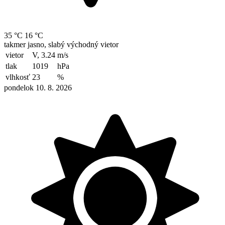
35 °C
16 °C
takmer jasno, slabý východný vietor
vietor
V, 3.24
m/s
tlak
1019
hPa
vlhkosť
23
%
pondelok 10. 8. 2026