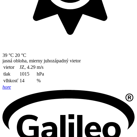
39 °C
20 °C
jasná obloha, mierny juhozápadný vietor
vietor
JZ, 4.29
m/s
tlak
1015
hPa
vlhkosť
14
%
hore