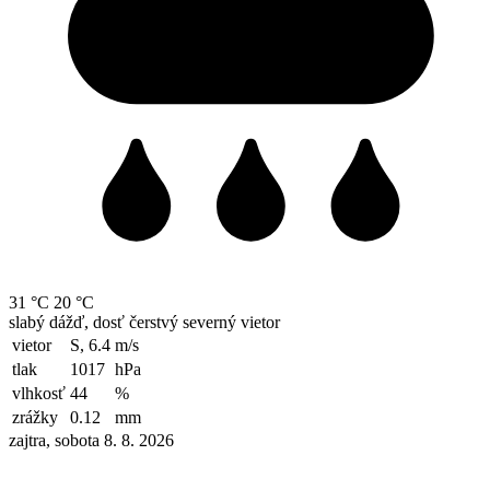
31 °C
20 °C
slabý dážď, dosť čerstvý severný vietor
vietor
S, 6.4
m/s
tlak
1017
hPa
vlhkosť
44
%
zrážky
0.12
mm
zajtra, sobota 8. 8. 2026