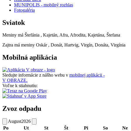
MUNIPOLIS - mobilný rozhlas
Fotogaléria
Sviatok
Meniny má
Štefánia
, Kajetán, Afra, Afrodita, Kajetána, Štefana
Zajtra má meniny
Oskár
, Donát, Hartvig, Virgín, Donáta, Virgínia
Mobilná aplikácia
Sledujte informácie z nášho webu v
mobilnej aplikácii -
V OBRAZE.
Voľne k stiahnutiu:
Zvoz odpadu
August
2026
Po
Ut
St
Št
Pi
So
Ne