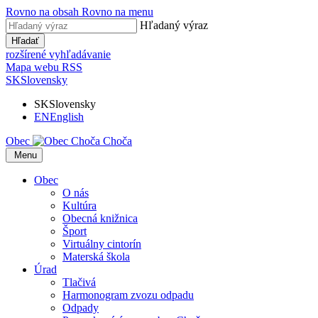
Rovno na obsah
Rovno na menu
Hľadaný výraz
Hľadať
rozšírené vyhľadávanie
Mapa webu
RSS
SK
Slovensky
SK
Slovensky
EN
English
Obec
Choča
​​
Menu
Obec
O nás
Kultúra
Obecná knižnica
Šport
Virtuálny cintorín
Materská škola
Úrad
Tlačivá
Harmonogram zvozu odpadu
Odpady