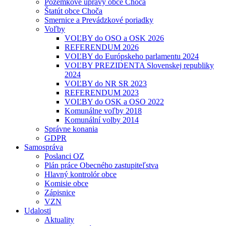
Pozemkové úpravy obce Choča
Štatút obce Choča
Smernice a Prevádzkové poriadky
Voľby
VOĽBY do OSO a OSK 2026
REFERENDUM 2026
VOĽBY do Európskeho parlamentu 2024
VOĽBY PREZIDENTA Slovenskej republiky
2024
VOĽBY do NR SR 2023
REFERENDUM 2023
VOĽBY do OSK a OSO 2022
Komunálne voľby 2018
Komunální volby 2014
Správne konania
GDPR
Samospráva
Poslanci OZ
Plán práce Obecného zastupiteľstva
Hlavný kontrolór obce
Komisie obce
Zápisnice
VZN
Udalosti
Aktuality