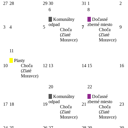
27
28
29
30
31
1
2
6
8
Komunálny
Dočasné
odpad
zberné miesto
3
4
5
7
9
Choča
Choča
(Zlaté
(Zlaté
Moravce)
Moravce)
11
Plasty
10
Choča
12
13
14
15
16
(Zlaté
Moravce)
20
22
Komunálny
Dočasné
odpad
zberné miesto
17
18
19
21
23
Choča
Choča
(Zlaté
(Zlaté
Moravce)
Moravce)
24
25
26
27
28
29
30