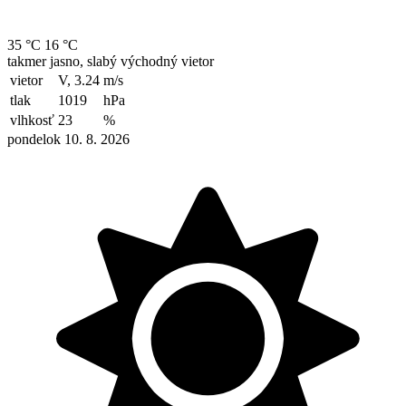
35 °C
16 °C
takmer jasno, slabý východný vietor
vietor
V, 3.24
m/s
tlak
1019
hPa
vlhkosť
23
%
pondelok 10. 8. 2026