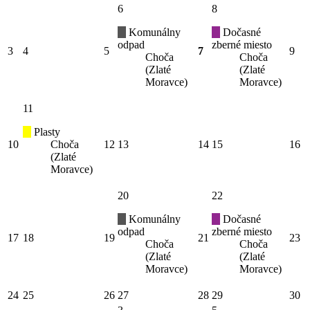
6
8
Komunálny
Dočasné
odpad
zberné miesto
3
4
5
7
9
Choča
Choča
(Zlaté
(Zlaté
Moravce)
Moravce)
11
Plasty
10
Choča
12
13
14
15
16
(Zlaté
Moravce)
20
22
Komunálny
Dočasné
odpad
zberné miesto
17
18
19
21
23
Choča
Choča
(Zlaté
(Zlaté
Moravce)
Moravce)
24
25
26
27
28
29
30