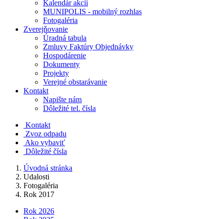
Kalendár akcií
MUNIPOLIS - mobilný rozhlas
Fotogaléria
Zverejňovanie
Úradná tabula
Zmluvy Faktúry Objednávky
Hospodárenie
Dokumenty
Projekty
Verejné obstarávanie
Kontakt
Napište nám
Dôležité tel. čísla
Kontakt
Zvoz odpadu
Ako vybaviť
Dôležité čísla
Úvodná stránka
Udalosti
Fotogaléria
Rok 2017
Rok 2026