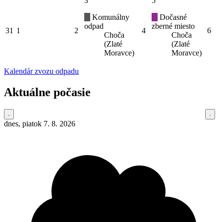
3
5
Komunálny
Dočasné
odpad
zberné miesto
31
1
2
4
6
Choča
Choča
(Zlaté
(Zlaté
Moravce)
Moravce)
Kalendár zvozu odpadu
Aktuálne počasie
dnes, piatok 7. 8. 2026