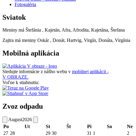
Fotogaléria
Sviatok
Meniny má
Štefánia
, Kajetán, Afra, Afrodita, Kajetána, Štefana
Zajtra má meniny
Oskár
, Donát, Hartvig, Virgín, Donáta, Virgínia
Mobilná aplikácia
Sledujte informácie z nášho webu v
mobilnej aplikácii -
V OBRAZE.
Voľne k stiahnutiu:
Zvoz odpadu
August
2026
Po
Ut
St
Št
Pi
So
Ne
27
28
29
30
31
1
2