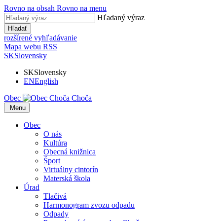
Rovno na obsah
Rovno na menu
Hľadaný výraz
Hľadať
rozšírené vyhľadávanie
Mapa webu
RSS
SK
Slovensky
SK
Slovensky
EN
English
Obec
Choča
​​
Menu
Obec
O nás
Kultúra
Obecná knižnica
Šport
Virtuálny cintorín
Materská škola
Úrad
Tlačivá
Harmonogram zvozu odpadu
Odpady