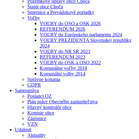
Pozemkové úpravy obce Choča
Štatút obce Choča
Smernice a Prevádzkové poriadky
Voľby
VOĽBY do OSO a OSK 2026
REFERENDUM 2026
VOĽBY do Európskeho parlamentu 2024
VOĽBY PREZIDENTA Slovenskej republiky
2024
VOĽBY do NR SR 2023
REFERENDUM 2023
VOĽBY do OSK a OSO 2022
Komunálne voľby 2018
Komunální volby 2014
Správne konania
GDPR
Samospráva
Poslanci OZ
Plán práce Obecného zastupiteľstva
Hlavný kontrolór obce
Komisie obce
Zápisnice
VZN
Udalosti
Aktuality