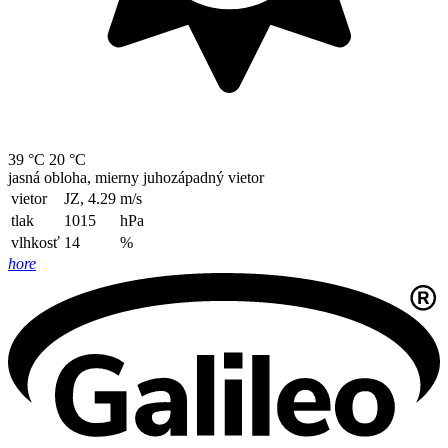
39 °C
20 °C
jasná obloha, mierny juhozápadný vietor
vietor
JZ, 4.29
m/s
tlak
1015
hPa
vlhkosť
14
%
hore