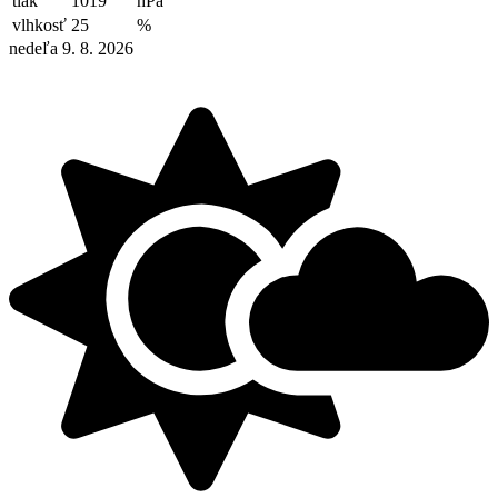
tlak
1019
hPa
vlhkosť
25
%
nedeľa 9. 8. 2026